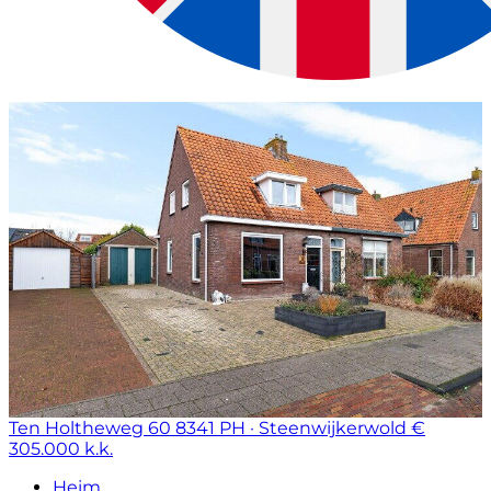
Ten Holtheweg 60
8341 PH · Steenwijkerwold
€
305.000 k.k.
Heim