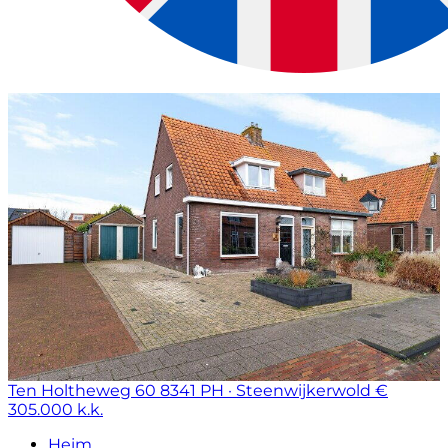
Ten Holtheweg 60
8341 PH · Steenwijkerwold
€
305.000 k.k.
Heim