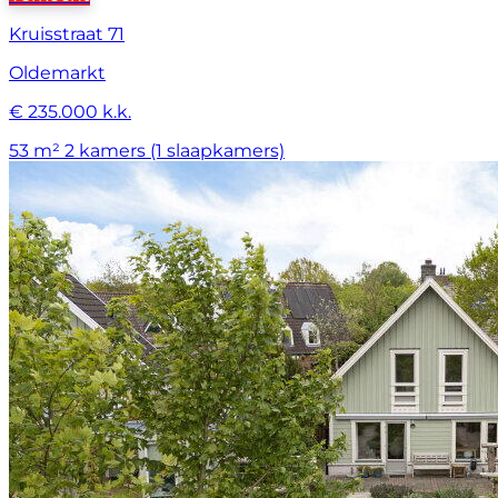
Kruisstraat 71
Oldemarkt
€ 235.000 k.k.
53 m²
2 kamers (1 slaapkamers)