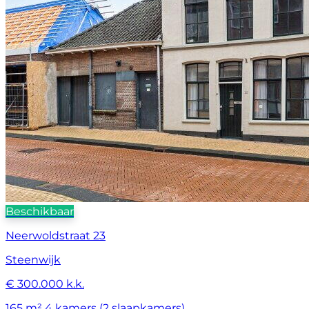
Beschikbaar
Neerwoldstraat 23
Steenwijk
€ 300.000 k.k.
165 m²
4 kamers (2 slaapkamers)