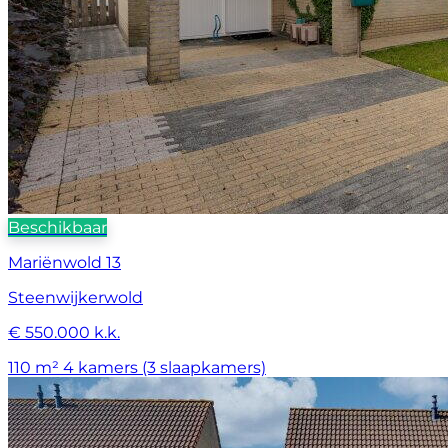
Beschikbaar
Mariënwold 13
Steenwijkerwold
€ 550.000 k.k.
110 m²
4 kamers (3 slaapkamers)