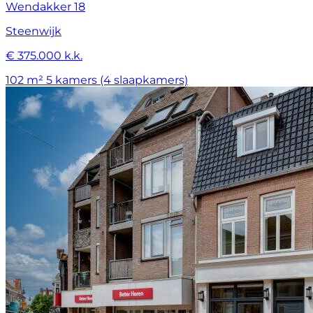
Wendakker 18
Steenwijk
€ 375.000 k.k.
102 m²
5 kamers (4 slaapkamers)