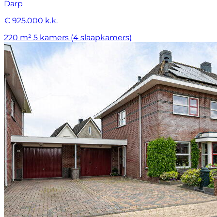
Darp
€ 925.000 k.k.
220 m²
5 kamers (4 slaapkamers)