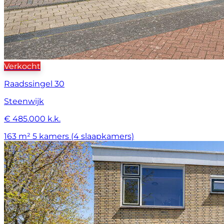
Verkocht
Raadssingel 30
Steenwijk
€ 485.000 k.k.
163 m²
5 kamers (4 slaapkamers)