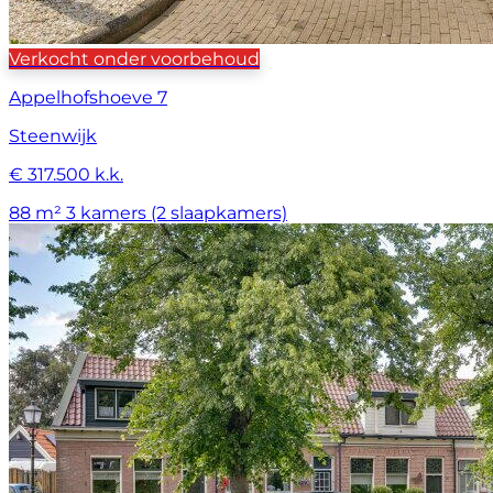
Verkocht onder voorbehoud
Appelhofshoeve 7
Steenwijk
€ 317.500 k.k.
88 m²
3 kamers (2 slaapkamers)