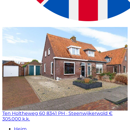
Ten Holtheweg 60
8341 PH · Steenwijkerwold
€
305.000 k.k.
Heim