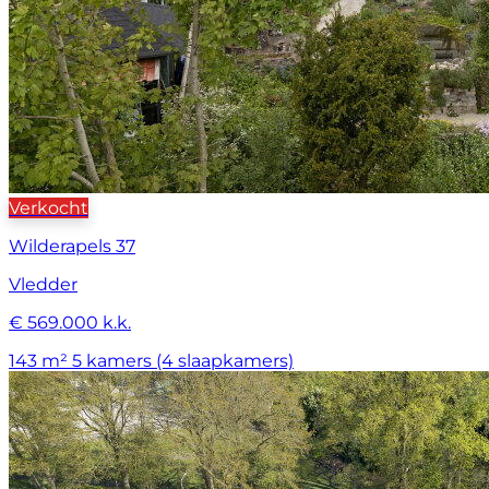
Verkocht
Wilderapels 37
Vledder
€ 569.000 k.k.
143 m²
5 kamers (4 slaapkamers)