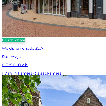
Beschikbaar
Woldpromenade 32 A
Steenwijk
€ 325.000 k.k.
117 m²
4 kamers (3 slaapkamers)